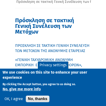
Πρόσκληση σε τακτική Γενική Συνέλευση των Μετόχων
Πρόσκληση σε τακτική
Γενική Συνέλευση των
Μετόχων
ΠΡΟΣΚΛΗΣΗ ΣΕ ΤΑΚΤΙΚΗ ΓΕΝΙΚΗ ΣΥΝΕΛΕΥΣΗ
ΤΩΝ ΜΕΤΟΧΩΝ ΤΗΣ ΑΝΩΝΥΜΗΣ ΕΤΑΙΡΕΙΑΣ
«ΓΕΝΙΚΗ ΤΑΧΥΔΡΟΜΙΚΗ ΑΝΩΝΥΜΗ
ΕΜΠΟΡΙΚΗ ΕΤΑΙΡΙΑ ΤΑΧΥΜΕΤΑΦΟΡΩΝ»,
Privacy settings
We use cookies on this site to enhance your user
με δ.τ. «ΓΕΝΙΚΗ ΤΑΧΥΔΡΟΜΙΚΗ Α.Ε.Ε.»,
experience
ΑΡ.Μ.Α.Ε. 41835/02/Β/98/53(2005), ΓΕΜΗ
044421607000
By clicking the Accept button, you agree to us doing so.
No, give me more info
Σύμφωνα με το Νόμο και το Καταστατικό, το
Διοικητικό Συμβούλιο της Εταιρείας
No, thanks
OK, I agree
προσκαλεί τους κ.κ. Μέτοχους σε Τακτική