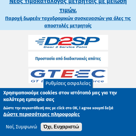
Νέος τιμοκατάλογος μετρητοίς με μείωση
τιμών.
Παροχή δωρεάν ταχυδρομικών συσκευασιών για όλες τις
αποστολές μετρητοίς
Ρυθμίσεις ασφαλείας
Χρησιμοποιούμε cookies στον ιστότοπό μας για την
καλύτερη εμπειρία σας
Δώστε την συγκατάθεσή σας με click στο ΟK, I agree κουμπί δεξιά
Δώστε περισσότερες πληροφορίες
Όχι, Ευχαριστώ
Ναί, Συμφωνώ