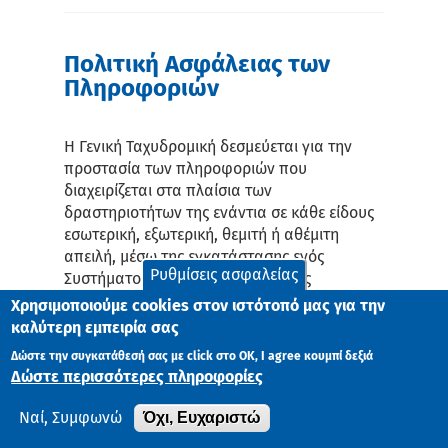
Πολιτική Ασφάλειας των
Πληροφοριών
Η Γενική Ταχυδρομική δεσμεύεται για την
προστασία των πληροφοριών που
διαχειρίζεται στα πλαίσια των
δραστηριοτήτων της ενάντια σε κάθε είδους
εσωτερική, εξωτερική, θεμιτή ή αθέμιτη
απειλή, μέσω της εγκατάστασης ενός
Ρυθμίσεις ασφαλείας
Συστήματος Διαχείρισης Ασφάλειας
Πληροφοριών.
Χρησιμοποιούμε cookies στον ιστότοπό μας για την
καλύτερη εμπειρία σας
Η Διοίκηση της εταιρείας δεσμεύεται να
Δώστε την συγκατάθεσή σας με click στο ΟK, I agree κουμπί δεξιά
διαθέτει επαρκείς ανθρώπινους, τεχνικούς
Δώστε περισσότερες πληροφορίες
και οικονομικούς πόρους για την
αποτελεσματική λειτουργία και συνεχή
Όχι, Ευχαριστώ
Ναί, Συμφωνώ
βελτίωση του Συστήματος Διαχείρισης