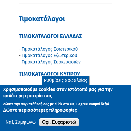
Τιμοκατάλογοι
ΤΙΜΟΚΑΤΑΛΟΓΟΙ ΕΛΛΑΔΑΣ
-
Τιμοκατάλογος Εσωτερικού
-
Τιμοκατάλογος Εξωτερικού
-
Τιμοκατάλογος Συσκευασιών
ΤΙΜΟΚΑΤΑΛΟΓΟΙ ΚΥΠΡΟΥ
Ρυθμίσεις ασφαλείας
-
Τιμοκατάλογος Εσωτερικού
Χρησιμοποιούμε cookies στον ιστότοπό μας για την
-
Τιμοκατάλογος Εξωτερικού
καλύτερη εμπειρία σας
Δώστε την συγκατάθεσή σας με click στο ΟK, I agree κουμπί δεξιά
ΤΙΜΟΚΑΤΑΛΟΓΟΙ ΒΟΥΛΓΑΡΙΑΣ
Δώστε περισσότερες πληροφορίες
-
Τιμοκατάλογος Εσωτερικού σε Ευρώ
Όχι, Ευχαριστώ
Ναί, Συμφωνώ
ΤΙΜΟΚΑΤΑΛΟΓΟΙ ΡΟΥΜΑΝΙΑΣ