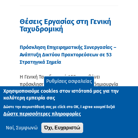
Θέσεις Εργασίας στη Γενική
Ταχυδρομική
Πρόσκληση Επιχειρηματικής Συνεργασίας –
Ανάπτυξη Δικτύου Πρακτορεύσεων σε 53
Στρατηγικά Σημεία
Η Γενική Ταχυδρομική ΑΕΕ απευθύνει
Ρυθμίσεις ασφαλείας
πρόσκληση ενδιαφέροντος για τη δημιουργία
Χρησιμοποιούμε cookies στον ιστότοπό μας για την
νέων αποκλειστικών πρακτορείων και
καλύτερη εμπειρία σας
σημείων εξυπηρέτησης (Pickup Points) σε 14
γεωγραφικές περιοχές της χώρας. Πρόκειται
Δώστε την συγκατάθεσή σας με click στο ΟK, I agree κουμπί δεξιά
Δώστε περισσότερες πληροφορίες
για μια ολοκληρωμένη επιχειρηματική
πρόταση που συνδυάζει το κύρος ενός
Όχι, Ευχαριστώ
Ναί, Συμφωνώ
ηγετικού ονόματος με ένα εγγυημένο πλαίσιο
εκκίνησης.