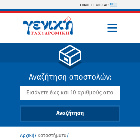
Παράκαμψη προς το κυρίως περιεχόμενο
ΕΠΙΛΟΓΗ ΓΛΩΣΣΑΣ:
Αναζήτηση αποστολών:
Αρχική
Καταστήματα
Είστε εδώ