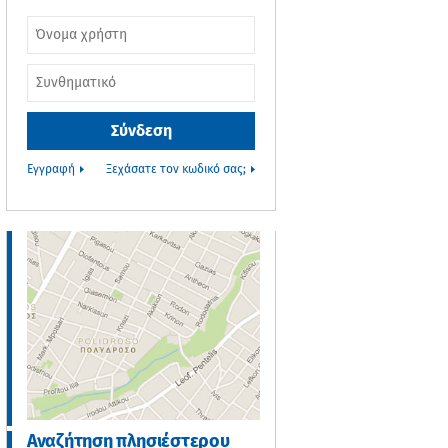
Username or e-
mail
*
Συνθηματικό
*
Εγγραφή
Ξεχάσατε τον κωδικό σας;
Αναζήτηση πλησιέστερου