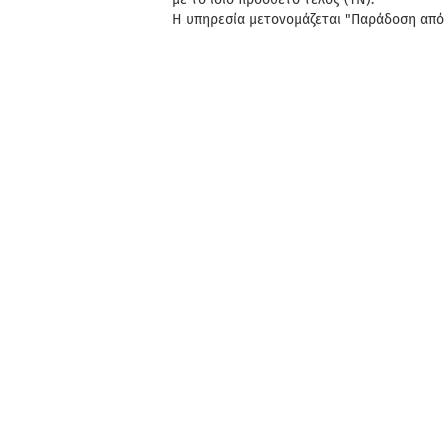
με το ίδιο πρόσθετο τέλος (ΤΝ).
Η υπηρεσία μετονομάζεται "Παράδοση από 