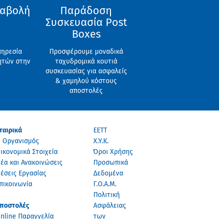
ταβολή
Παράδοση
Συσκευασία Post
Boxes
πηρεσία
Προσφέρουμε μοναδικά
ητών στην
ταχυδρομικά κουτιά
συσκευασίας για ασφαλείς
& χαμηλού κόστους
αποστολές
ταιρικά
ΕΕΤΤ
 Οργανισμός
Χ.Υ.Κ.
ικονομικά Στοιχεία
Όροι Χρήσης
έα και Ανακοινώσεις
Προσωπικά
έσεις Εργασίας
Δεδομένα
πικοινωνία
Γ.Ο.Α.Μ.
Πολιτική
ποστολές
Ασφάλειας
nline Παραγγελία
των