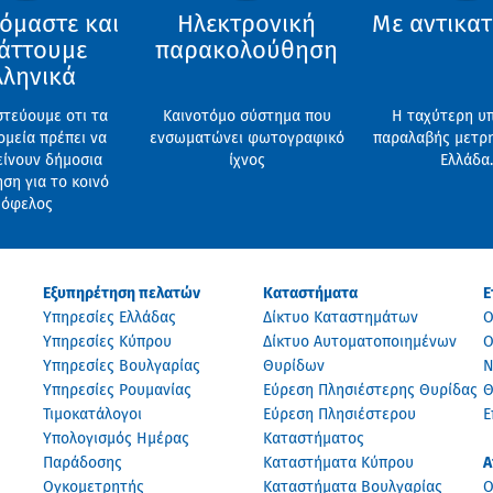
όμαστε και
Ηλεκτρονική
Με αντικα
άττουμε
παρακολούθηση
λληνικά
ιστεύουμε οτι τα
Καινοτόμο σύστημα που
Η ταχύτερη υ
μεία πρέπει να
ενσωματώνει φωτογραφικό
παραλαβής μετρ
ίνουν δήμοσια
ίχνος
Ελλάδα.
ηση για το κοινό
όφελος
Εξυπηρέτηση πελατών
Καταστήματα
Ε
Υπηρεσίες Ελλάδας
Δίκτυο Καταστημάτων
Ο
Υπηρεσίες Κύπρου
Δίκτυο Αυτοματοποιημένων
Ο
Υπηρεσίες Βουλγαρίας
Θυρίδων
Ν
Υπηρεσίες Ρουμανίας
Εύρεση Πλησιέστερης Θυρίδας
Θ
Τιμοκατάλογοι
Εύρεση Πλησιέστερου
Ε
Υπολογισμός Ημέρας
Καταστήματος
Παράδοσης
Καταστήματα Κύπρου
Α
Ογκομετρητής
Καταστήματα Βουλγαρίας
O